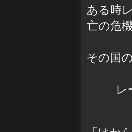
ある時
亡の危
その国
レ