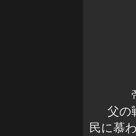
父の
民に慕