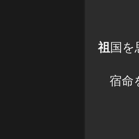
祖
国を
宿命