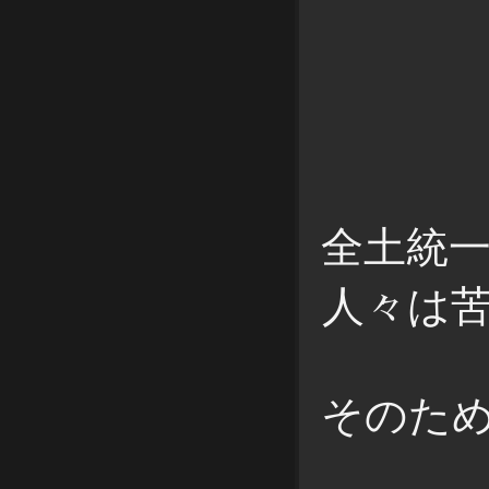
全土統
人々は
そのた