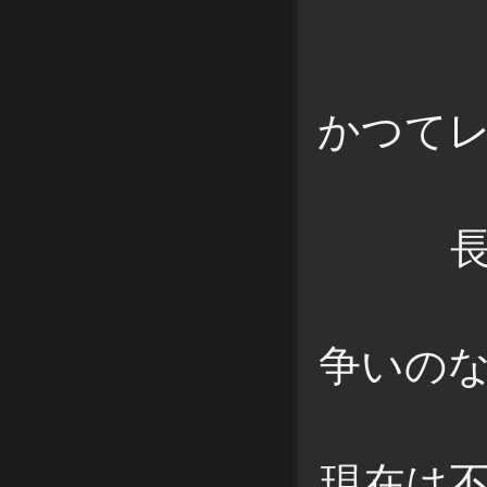
かつて
争いの
現在は