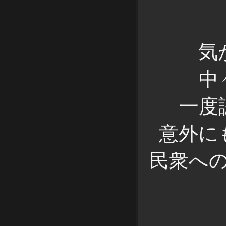
気
中
一度
意外に
民衆へ