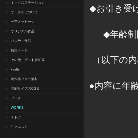
ミックスステーション
◆
お引き受
サークルについて
一言メッセージ
◆
年齢制
オリジナル作品
パロディ作品
特集ページ
（以下の内
その他、ゲスト参加等
kindle
著作権フリー素材
●
内容に年
印刷サイズのCG集
ブログ
WORKS
ストア
リクエスト