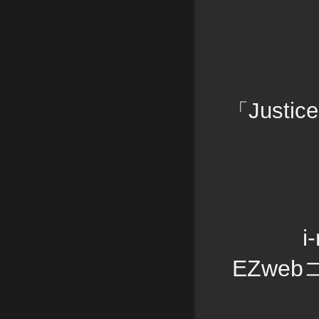
Justice
「
i
EZweb